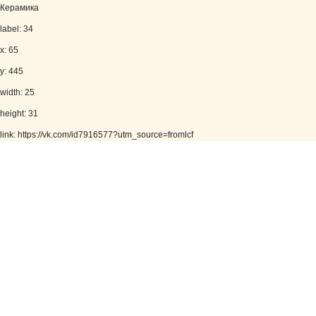
Керамика
label: 34
x: 65
y: 445
width: 25
height: 31
link: https://vk.com/id7916577?utm_source=fromlcf