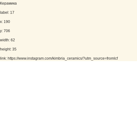
Керамика
label: 17
x: 190
y: 706
width: 62
height: 35
link: https://www.instagram.com/kimbria_ceramics/?utm_source=fromlcf