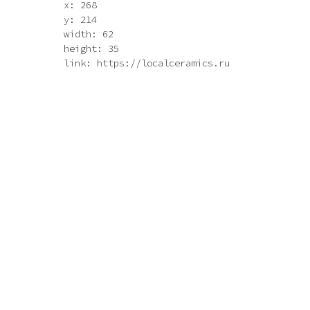
x: 268
y: 214
width: 62
height: 35
link: https://localceramics.ru