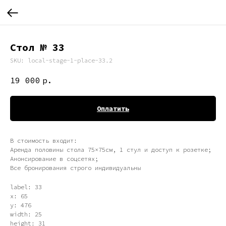
Стол № 33
SKU:
local-stage-1-place-33.2
19 000
р.
Оплатить
В стоимость входит:
Аренда половины стола 75×75см, 1 стул и доступ к розетке;
Анонсирование в соцсетях;
Все бронирования строго индивидуальны
label: 33
x: 65
y: 476
width: 25
height: 31