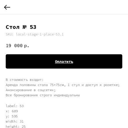
Стол № 53
SKU:
local-stage-1-place-53.1
19 000
р.
Оплатить
В стоимость входит:
Аренда половины стола 75×75см, 1 стул и доступ к розетке;
Анонсирование в соцсетях;
Все бронирования строго индивидуальны
label: 53
x: 689
y: 595
width: 31
height: 25