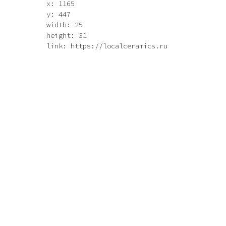
x: 1165
y: 447
width: 25
height: 31
link: https://localceramics.ru