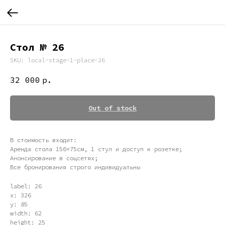
Стол № 26
SKU:
local-stage-1-place-26
32 000
р.
Out of stock
В стоимость входит:
Аренда стола 150×75см, 1 стул и доступ к розетке;
Анонсирование в соцсетях;
Все бронирования строго индивидуальны
label: 26
x: 326
y: 85
width: 62
height: 25