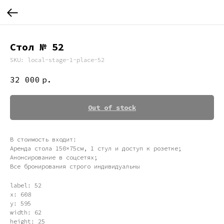
Стол № 52
SKU:
local-stage-1-place-52
32 000
р.
Out of stock
В стоимость входит:
Аренда стола 150×75см, 1 стул и доступ к розетке;
Анонсирование в соцсетях;
Все бронирования строго индивидуальны
label: 52
x: 608
y: 595
width: 62
height: 25