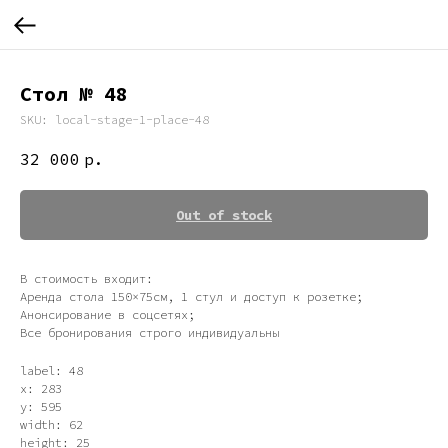
Стол № 48
SKU:
local-stage-1-place-48
32 000
р.
Out of stock
В стоимость входит:
Аренда стола 150×75см, 1 стул и доступ к розетке;
Анонсирование в соцсетях;
Все бронирования строго индивидуальны
label: 48
x: 283
y: 595
width: 62
height: 25