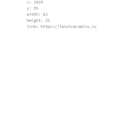
x: 1029
y: 99
width: 62
height: 25
link: https://localceramics.ru