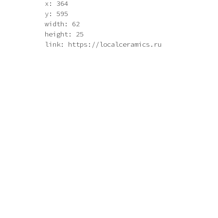
x: 364
y: 595
width: 62
height: 25
link: https://localceramics.ru