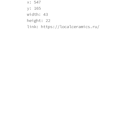
x: 547
y: 165
width: 43
height: 22
link: https://localceramics.ru/