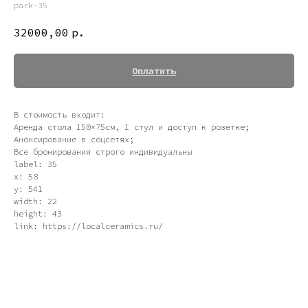
park-35
32000,00
р.
Оплатить
В стоимость входит:
Аренда стола 150×75см, 1 стул и доступ к розетке;
Анонсирование в соцсетях;
Все бронирования строго индивидуальны
label: 35
x: 58
y: 541
width: 22
height: 43
link: https://localceramics.ru/