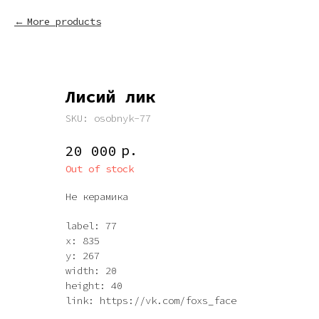
More products
Лисий лик
SKU:
osobnyk-77
р.
20 000
Out of stock
Не керамика
label: 77
x: 835
y: 267
width: 20
height: 40
link: https://vk.com/foxs_face