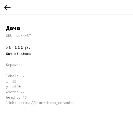
Дача
SKU:
park-37
20 000
р.
Out of stock
Керамика
label: 37
x: 85
y: 1090
width: 22
height: 43
link: https://t.me/dacha_ceramics