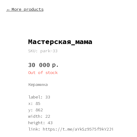
More products
Мастерская_мама
SKU:
park-33
р.
30 000
Out of stock
Керамика
label: 33
x: 85
y: 862
width: 22
height: 43
link: https://t.me/aYkSz9575f9kY2Ji