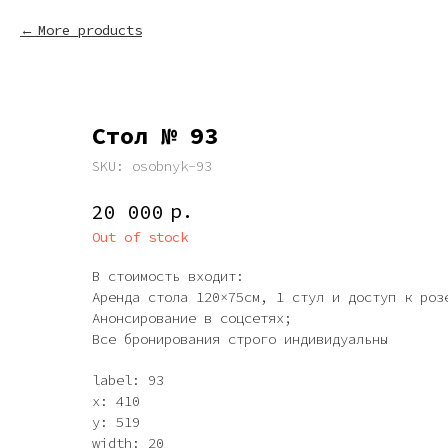
More products
Стол № 93
SKU:
osobnyk-93
р.
20 000
Out of stock
В стоимость входит:
Аренда стола 120×75см, 1 стул и доступ к роз
Анонсирование в соцсетях;
Все бронирования строго индивидуальны
label: 93
x: 410
y: 519
width: 20