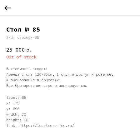
Стол № 85
SKU:
osobnyk-85
25 000
р.
Out of stock
В стоимость входит:
Аренда стола 120×75см, 1 стул и доступ к розетке;
Анонсирование в соцсетях;
Все бронирования строго индивидуальны
label: 85
x: 175
y: 600
width: 30
height: 60
link: https://localceramics.ru/