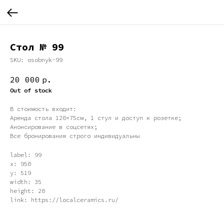
Стол № 99
SKU:
osobnyk-99
20 000
р.
Out of stock
В стоимость входит:
Аренда стола 120×75см, 1 стул и доступ к розетке;
Анонсирование в соцсетях;
Все бронирования строго индивидуальны
label: 99
x: 950
y: 519
width: 35
height: 20
link: https://localceramics.ru/