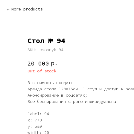
More products
Стол № 94
SKU:
osobnyk-94
р.
20 000
Out of stock
В стоимость входит:
Аренда стола 120×75см, 1 стул и доступ к роз
Анонсирование в соцсетях;
Все бронирования строго индивидуальны
label: 94
x: 770
y: 589
width: 20