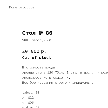
More products
Стол № 80
SKU:
osobnyk-80
р.
20 000
Out of stock
В стоимость входит:
Аренда стола 120×75см, 1 стул и доступ к роз
Анонсирование в соцсетях;
Все бронирования строго индивидуальны
label: 80
x: 812
y: 806
width: 16