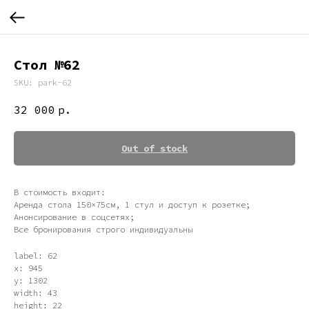
Стол №62
SKU:
park-62
32 000
р.
Out of stock
В стоимость входит:
Аренда стола 150×75см, 1 стул и доступ к розетке;
Анонсирование в соцсетях;
Все бронирования строго индивидуальны
label: 62
x: 945
y: 1302
width: 43
height: 22