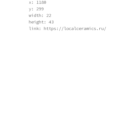
x: 1180
y: 299
width: 22
height: 43
link: https://localceramics.ru/