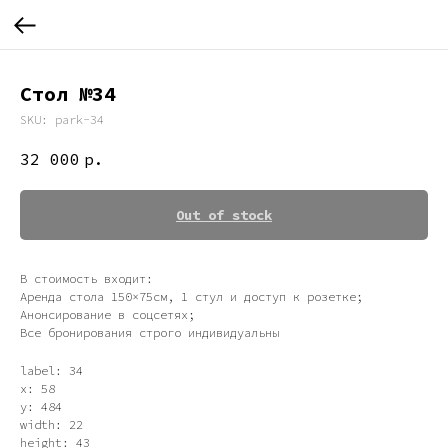
Стол №34
SKU:
park-34
32 000
р.
Out of stock
В стоимость входит:
Аренда стола 150×75см, 1 стул и доступ к розетке;
Анонсирование в соцсетях;
Все бронирования строго индивидуальны
label: 34
x: 58
y: 484
width: 22
height: 43