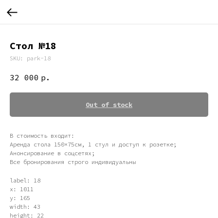
Стол №18
SKU:
park-18
32 000
р.
Out of stock
В стоимость входит:
Аренда стола 150×75см, 1 стул и доступ к розетке;
Анонсирование в соцсетях;
Все бронирования строго индивидуальны
label: 18
x: 1011
y: 165
width: 43
height: 22