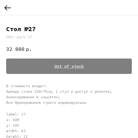
Стол №27
SKU:
park-27
32 000
р.
Out of stock
В стоимость входит:
Аренда стола 150×75см, 1 стул и доступ к розетке;
Анонсирование в соцсетях;
Все бронирования строго индивидуальны
label: 27
x: 489
y: 165
width: 43
height: 22