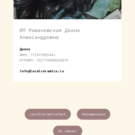
ИП Романовская Диана
Александровна
Диана
ИНН: 771973955441
ОГРНИП: 322774600550870
info@localceramics.ru
LocalCeramicsFest
Напоминалка
На связи!